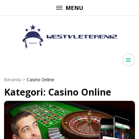
Lompat
MENU
ke
konten
(Tekan
Enter)
Agen Daftar Judi Bola Sbobet
Melayani pembukaan akun game judi bola online di indonesia, daftar
akun casino online di agen resmi yang di tunjuk langsung oleh situs
sbobet resmi.
Terpercaya Di Indonesia
Beranda
>
Casino Online
Kategori:
Casino Online