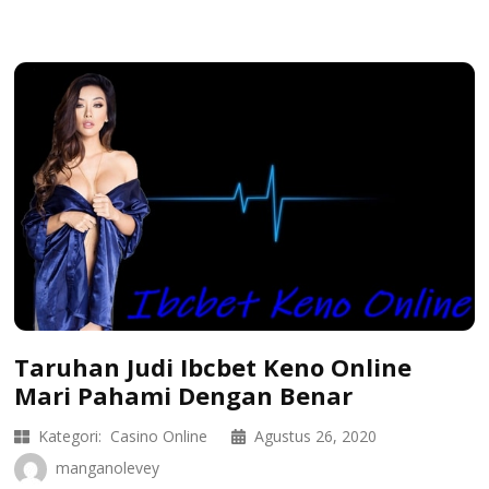
Taruhan Judi Ibcbet Keno Online
Mari Pahami Dengan Benar
Kategori:
Casino Online
Agustus 26, 2020
manganolevey