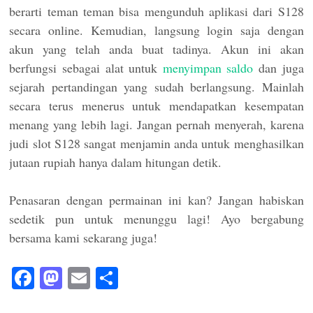
berarti teman teman bisa mengunduh aplikasi dari S128
secara online. Kemudian, langsung login saja dengan
akun yang telah anda buat tadinya. Akun ini akan
berfungsi sebagai alat untuk
menyimpan saldo
dan juga
sejarah pertandingan yang sudah berlangsung. Mainlah
secara terus menerus untuk mendapatkan kesempatan
menang yang lebih lagi. Jangan pernah menyerah, karena
judi slot S128 sangat menjamin anda untuk menghasilkan
jutaan rupiah hanya dalam hitungan detik.
Penasaran dengan permainan ini kan? Jangan habiskan
sedetik pun untuk menunggu lagi! Ayo bergabung
bersama kami sekarang juga!
Facebook
Mastodon
Email
Share