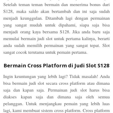
Setelah teman teman bermain dan menerima bonus dari
S128, maka saldo akan bertambah dan ini saja sudah
menjadi keunggulan. Ditambah lagi dengan permainan
yang sangat mudah untuk dipahami, siapa saja bisa
menjadi orang kaya bersama S128. Jika anda baru saja
memulai bermain judi slot untuk pertama kalinya, berarti
anda sudah memilih permainan yang sangat tepat. Slot
sangat cocok terutama untuk pemain pertama.
Bermain Cross Platform di Judi Slot S128
Ingin keuntungan yang lebih lagi? Tidak masalah! Anda
bisa bermain judi slot secara cross platform atau dimana
saja dan kapan saja. Permainan judi slot harus bisa
diakses kapan saja dan dimana saja oleh semua
pelanggan. Untuk menjangkau pemain yang lebih luas
lagi, kami membuat sistem cross platform. Cross platform