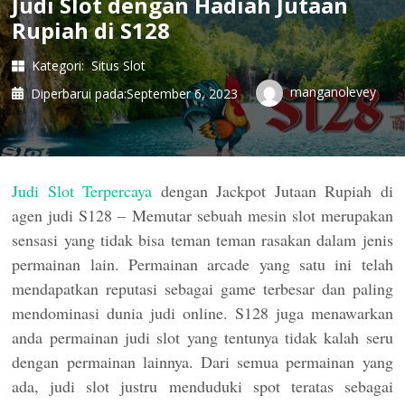
Judi Slot dengan Hadiah Jutaan
Rupiah di S128
Kategori:
Situs Slot
manganolevey
Diperbarui pada:
September 6, 2023
Judi Slot Terpercaya
dengan Jackpot Jutaan Rupiah di
agen judi S128 – Memutar sebuah mesin slot merupakan
sensasi yang tidak bisa teman teman rasakan dalam jenis
permainan lain. Permainan arcade yang satu ini telah
mendapatkan reputasi sebagai game terbesar dan paling
mendominasi dunia judi online. S128 juga menawarkan
anda permainan judi slot yang tentunya tidak kalah seru
dengan permainan lainnya. Dari semua permainan yang
ada, judi slot justru menduduki spot teratas sebagai